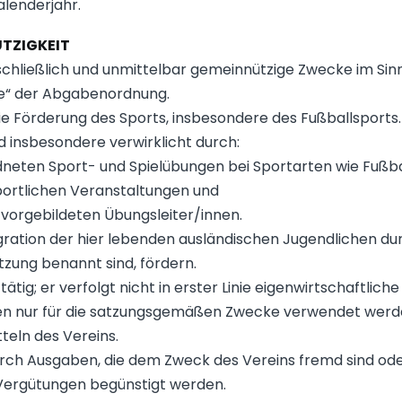
alenderjahr.
ÜTZIGKEIT
sschließlich und unmittelbar gemeinnützige Zwecke im Sin
e“ der Abgabenordnung.
die Förderung des Sports, insbesondere des Fußballsports.
 insbesondere verwirklicht durch:
neten Sport- und Spielübungen bei Sportarten wie Fußbal
portlichen Veranstaltungen und
vorgebildeten Übungsleiter/innen.
tegration der hier lebenden ausländischen Jugendlichen d
atzung benannt sind, fördern.
 tätig; er verfolgt nicht in erster Linie eigenwirtschaftlich
fen nur für die satzungsgemäßen Zwecke verwendet werde
teln des Vereins.
durch Ausgaben, die dem Zweck des Vereins fremd sind od
Vergütungen begünstigt werden.