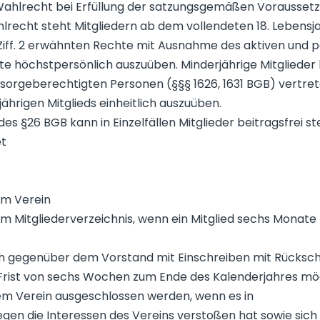
 Wahlrecht bei Erfüllung der satzungsgemäßen Vorausset
recht steht Mitgliedern ab dem vollendeten 18. Lebensjahr
3 Ziff. 2 erwähnten Rechte mit Ausnahme des aktiven und p
te höchstpersönlich auszuüben. Minderjährige Mitglieder
rgeberechtigten Personen (§§§ 1626, 1631 BGB) vertrete
ährigen Mitglieds einheitlich auszuüben.
es §26 BGB kann in Einzelfällen Mitglieder beitragsfrei ste
et
em Verein
m Mitgliederverzeichnis, wenn ein Mitglied sechs Monate 
ich gegenüber dem Vorstand mit Einschreiben mit Rücksche
 Frist von sechs Wochen zum Ende des Kalenderjahres mög
dem Verein ausgeschlossen werden, wenn es in
en die Interessen des Vereins verstoßen hat sowie sich