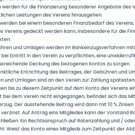
erden für die Finanzierung besonderer Angebote des Ver
lichen Leistungen des Vereins hinausgehen.
rden bei einem besonderen Finanzbedarf des Vereins, 
s Vereins gedeckt werden kann, insbesondere für die Fi
ten.
bühren und Umlagen werden im Bankeinzugsverfahren mitte
u bei Eintritt in den Verein zu verpflichten, eine unwiderr
e ausreichende Deckung des bezogenen Kontos zu sorgen.
pünktliche Entrichtung des Beitrages, der Gebühren und U
n und Umlagen sind an den Verein zur Zahlung spätestens f
n bis zu diesem Zeitpunkt auf dem Konto des Vereins ein
t bei dem Verein nicht eingegangen, befindet sich das Mit
erzug. Der ausstehende Beitrag wird dann mit 10 % Zinsen
 verzinst. Auf Antrag eins Mitgliedes kann der Vorstand 
hließen. Ein Rechtsanspruch auf Ratenzahlung und / ode
ht. Weist das Konto eines Mitglieds zum Zeitpunkt der A